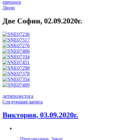
epresswp
Люди
Две Софии, 02.09.2020г.
дети
поле
стога
Навигация
Следующая запись
по
Виктория, 03.09.2020г.
записям
Следующая
запись
Пригородное. Закат