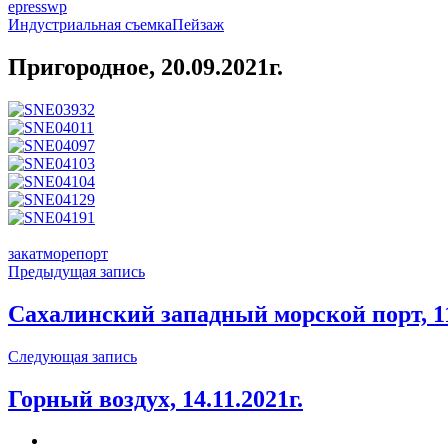
epresswp
Индустриальная съемка
Пейзаж
Пригородное, 20.09.2021г.
закат
море
порт
Навигация
Предыдущая запись
по
Сахалинский западный морской порт, 11
записям
Предыдущая
Следующая запись
запись
Горный воздух, 14.11.2021г.
Следующая